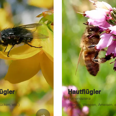
ügler
Hautflügler
Hymenoptera
ücken, etc.)
(Bienen, Wespen, Ameisen, e