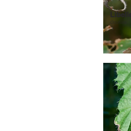
Libell
Odonata