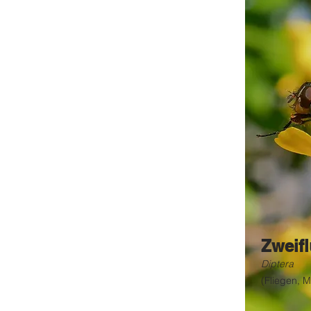
Zweifl
Diptera
(Fliegen, M