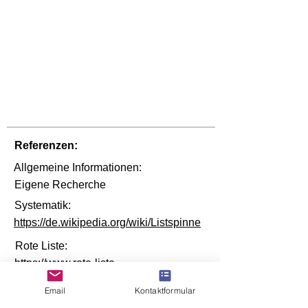
Referenzen:
Allgemeine Informationen:
Eigene Recherche
Systematik:
https://de.wikipedia.org/wiki/Listspinne
Rote Liste:
https://www.rote-liste-
zentrum.de/de/Artensuchmaschine.html
Email
Kontaktformular
?q=listspinne