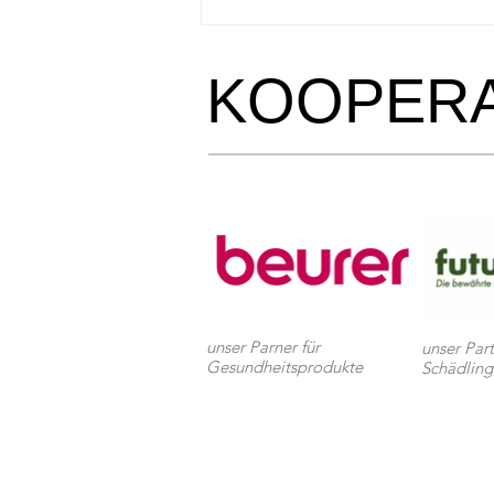
Kolibris in Europa? Das
Taubenschwänzchen wird oft
verwechselt!
KOOPERA
unser Parner für
unser Part
Gesundheitsprodukte
Schädlin