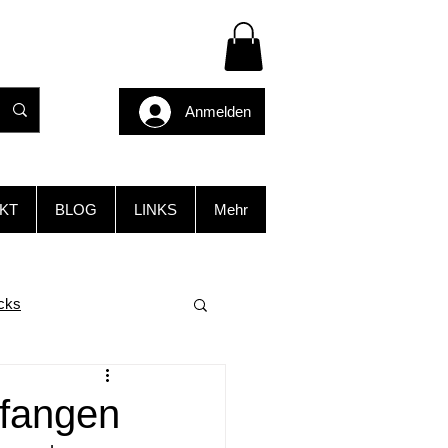
Anmelden
KT
BLOG
LINKS
Mehr
cks
 fangen