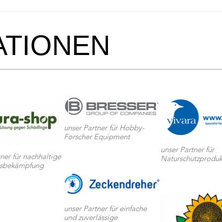
Merkwürdige "Pickel" auf
Schw
Blättern? Diese winzigen
Achtu
Tiere sind schuld!
TIONEN
unser Partner für Hobby-
Forscher Equipment
unser Partner für
ner für nachhaltige
Naturschutzproduk
gsbekämpfung
unser Partner für einfache
und zuverlässige