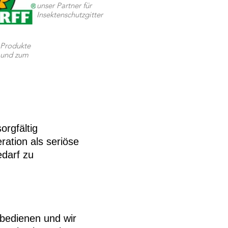
unser Partner für
Insektenschutzgitter
Produkte
e und zum
orgfältig
ation als seriöse
edarf zu
 bedienen und wir