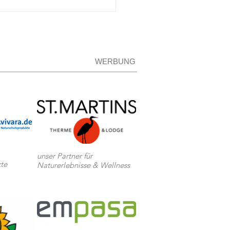
arzblauer Ölkäfer:
ng giftig!
WERBUNG
unser Partner für
te
Naturerlebnisse & Wellness