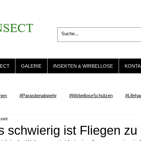
NSECT
SECT
GALERIE
INSEKTEN & WIRBELLOSE
KONTA
rnen
#Parasitenabwehr
#WirbelloseSchützen
#Lifeha
zeit
schwierig ist Fliegen zu