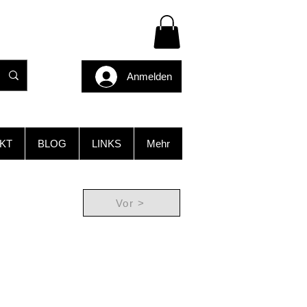
Anmelden
KT
BLOG
LINKS
Mehr
Vor >