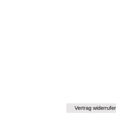
Rechtliches
Impressum
Datenschutz
AGB / Nutzungsbedi
Zahlung, Versand, R
Vertrag widerrufe